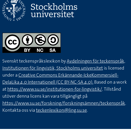
Svenskt teckenspråkslexikon by
Avdelningen för teckenspråk,
Institutionen för lingvistik, Stockholms universitet
is licensed
under a
Creative Commons Erkännande-IckeKommersiell-
DelaLika 4.0 Internationell (CC BY-NC-SA 4.0).
Based on a work
at
https://www.su.se/institutionen-for-lingvistik/
. Tillstånd
utöver denna licens kan vara tillgängligt på
https://www.su.se/forskning/forskningsämnen/teckenspråk
.
Kontakta oss via
teckenlexikon@ling.su.se
.