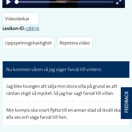
Play
Enter
fullsc
Videolänkar
Lexikon-ID:
08656
Uppspelningshastighet
Repetera video
Nu kommer våren så jag säger farväl till vintern.
Jag blev tvungen att sälja min stora villa på grund av att
räntan stigit så mycket. Så jag har sagt farväl till villan.
FEEDBACK
Min kompis ska snart flytta till en annan stad så ikväll ska vi
alla ses och säga farväl till hen.