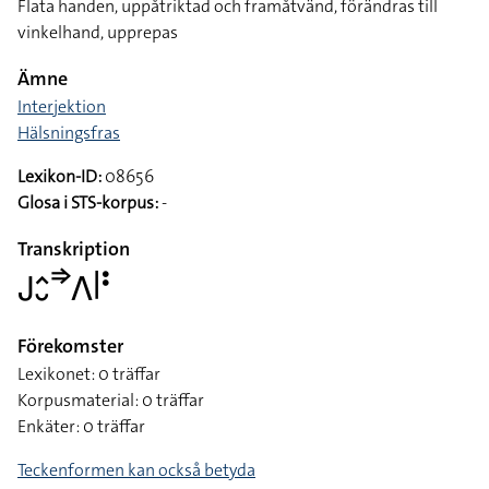
Flata handen, uppåtriktad och framåtvänd, förändras till
vinkelhand, upprepas
Ämne
Interjektion
Hälsningsfras
Lexikon-ID:
08656
Glosa i STS-korpus:
-
Transkription
􌤢􌤵􌤷􌦆􌤣􌥼􌥻
Förekomster
Lexikonet: 0 träffar
Korpusmaterial: 0 träffar
Enkäter: 0 träffar
Teckenformen kan också betyda