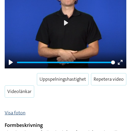
Play
Play
Enter
fulls
Uppspelningshastighet
Repetera video
Videolänkar
Visa foton
Formbeskrivning