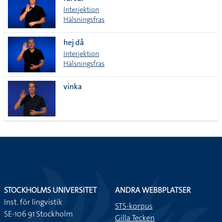
lista
Interjektion
Hälsningsfras
hej då
Interjektion
Hälsningsfras
vinka
STOCKHOLMS UNIVERSITET
ANDRA WEBBPLATSER
Inst. för lingvistik
STS-korpus
SE-106 91 Stockholm
Gilla Tecken