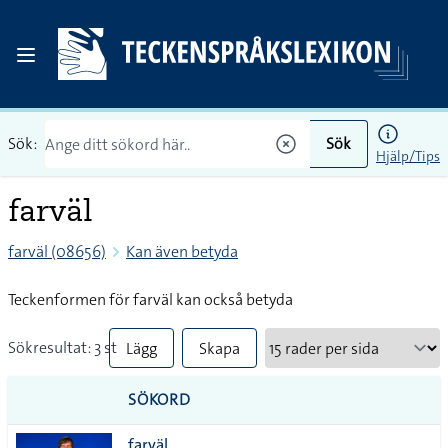
Sök:
Sök
Hjälp/Tips
farväl
farväl (08656)
Kan även betyda
Teckenformen för farväl kan också betyda
Sökresultat: 3 st
Lägg
Skapa
till
PDF
SÖKORD
alla i
farväl