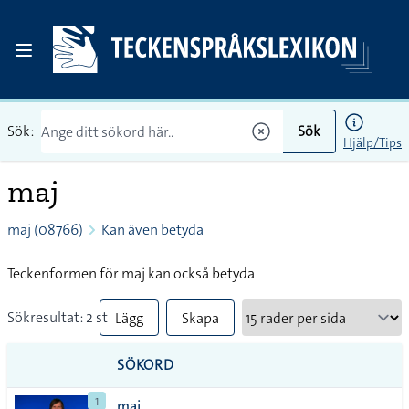
Sök:
Sök
Hjälp/Tips
maj
maj (08766)
Kan även betyda
Teckenformen för maj kan också betyda
Sökresultat: 2 st
Lägg
Skapa
till
PDF
SÖKORD
alla i
1
maj