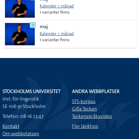
lista
Kalender > månad
1 varianter finns
1
maj
Kalender > månad
1 varianter finns
STOCKHOLMS UNIVERSITET
ANDRA WEBBPLATSER
Inst. för lingvistik
STS-korpus
SE-106 91 Stockholm
Gilla Tecken
Telefon: 08-16 23 47
Teckenspråksvideo
Kontakt
Fler länktips
Om webbplatsen