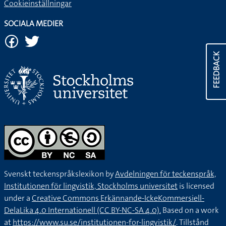
Cookieinställningar
SOCIALA MEDIER
FEEDBACK
Svenskt teckenspråkslexikon by
Avdelningen för teckenspråk,
Institutionen för lingvistik, Stockholms universitet
is licensed
under a
Creative Commons Erkännande-IckeKommersiell-
DelaLika 4.0 Internationell (CC BY-NC-SA 4.0).
Based on a work
at
https://www.su.se/institutionen-for-lingvistik/
. Tillstånd