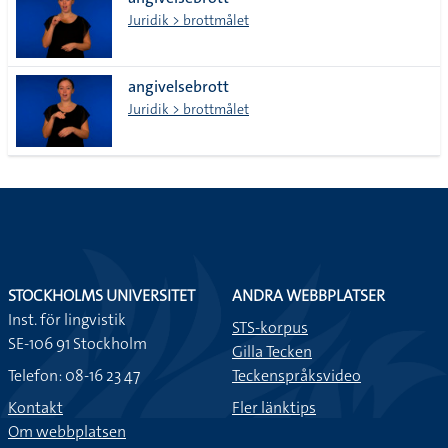
lista
Juridik > brottmålet
angivelsebrott
Juridik > brottmålet
STOCKHOLMS UNIVERSITET
ANDRA WEBBPLATSER
Inst. för lingvistik
STS-korpus
SE-106 91 Stockholm
Gilla Tecken
Telefon: 08-16 23 47
Teckenspråksvideo
Kontakt
Fler länktips
Om webbplatsen