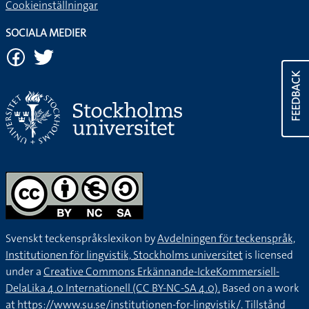
Cookieinställningar
SOCIALA MEDIER
FEEDBACK
Svenskt teckenspråkslexikon by
Avdelningen för teckenspråk,
Institutionen för lingvistik, Stockholms universitet
is licensed
under a
Creative Commons Erkännande-IckeKommersiell-
DelaLika 4.0 Internationell (CC BY-NC-SA 4.0).
Based on a work
at
https://www.su.se/institutionen-for-lingvistik/
. Tillstånd