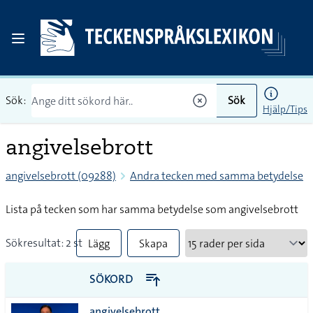
Sök:
Sök
Hjälp/Tips
angivelsebrott
angivelsebrott (09288)
Andra tecken med samma betydelse
Lista på tecken som har samma betydelse som angivelsebrott
Sökresultat: 2 st
Lägg
Skapa
till
PDF
SÖKORD
alla i
angivelsebrott