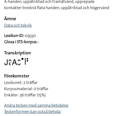
A-handen, uppåtriktad och framåtvänd, upprepade
kontakter bredvid flata handen, uppåtriktad och högervänd
Ämne
Data och teknik
Lexikon-ID:
09330
Glosa i STS-korpus:
-
Transkription
􌤢􌤵􌥗􌤤􌤵􌤷􌤟􌥼􌥻
Förekomster
Lexikonet: 2 träffar
Korpusmaterial: 0 träffar
Enkäter: 36 träffar (15%)
Andra tecken med samma betydelse
Teckenformen kan också betyda