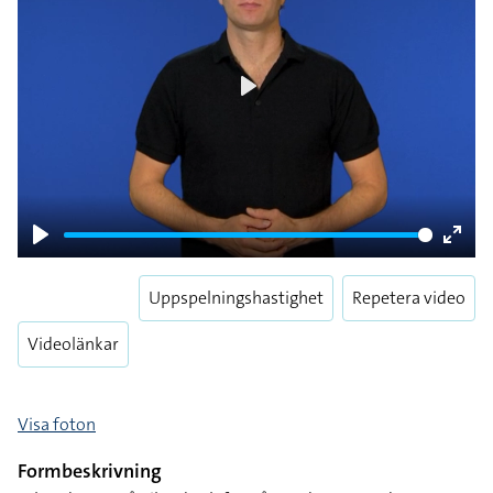
Play
Play
Enter
fulls
Uppspelningshastighet
Repetera video
Videolänkar
Visa foton
Formbeskrivning