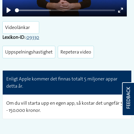
Play
Enter
fullsc
Videolänkar
Lexikon-ID:
09330
Uppspelningshastighet
Repetera video
Enligt Apple kommer det finnas totalt 5 miljoner appar
detta år.
FEEDBACK
Om du vill starta upp en egen app, så kostar det ungefär 50
- 150.000 kronor.