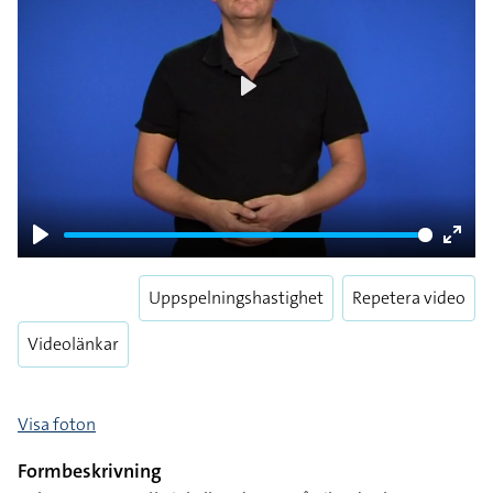
Play
Play
Enter
fulls
Uppspelningshastighet
Repetera video
Videolänkar
Visa foton
Formbeskrivning