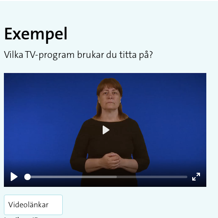
Exempel
Vilka TV-program brukar du titta på?
Play
Play
Enter
fullsc
Videolänkar