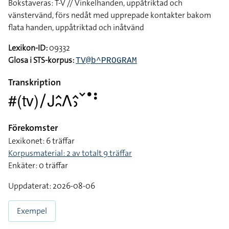
Bokstaveras: T-V // Vinkelhanden, uppåtriktad och
vänstervänd, förs nedåt med upprepade kontakter bakom
flata handen, uppåtriktad och inåtvänd
Lexikon-ID:
09332
Glosa i STS-korpus:
TV@b^PROGRAM
Transkription
#(tv)􌥠􌤢􌤵􌥘􌤣􌤵􌤶􌥧􌤟􌥻
Förekomster
Lexikonet: 6 träffar
Korpusmaterial: 2 av totalt 9 träffar
Enkäter: 0 träffar
Uppdaterat: 2026-08-06
Exempel