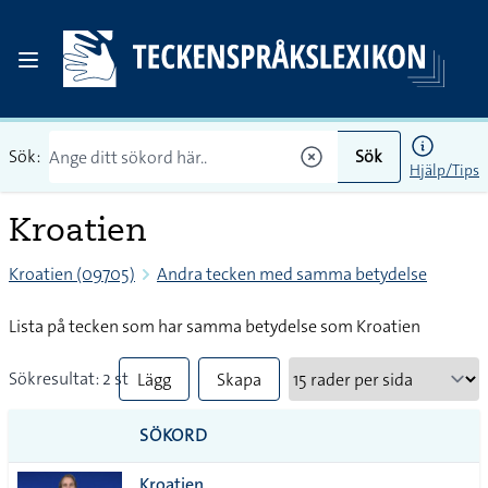
Sök:
Sök
Hjälp/Tips
Kroatien
Kroatien (09705)
Andra tecken med samma betydelse
Lista på tecken som har samma betydelse som Kroatien
Sökresultat: 2 st
Lägg
Skapa
till
PDF
SÖKORD
alla i
Kroatien