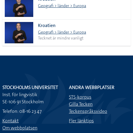
lista
Geografi > länder > Europa
Kroatien
Geografi > länder > Europa
Tecknet är mindre vanligt
STOCKHOLMS UNIVERSITET
ANDRA WEBBPLATSER
Inst. för lingvistik
STS-korpus
SE-106 91 Stockholm
Gilla Tecken
Telefon: 08-16 23 47
Teckenspråksvideo
Kontakt
Fler länktips
Om webbplatsen