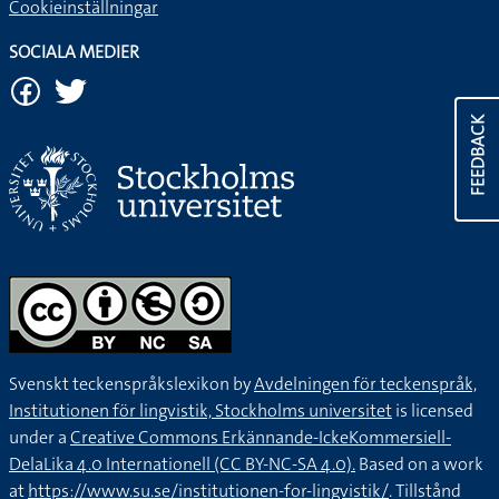
Cookieinställningar
SOCIALA MEDIER
FEEDBACK
Svenskt teckenspråkslexikon by
Avdelningen för teckenspråk,
Institutionen för lingvistik, Stockholms universitet
is licensed
under a
Creative Commons Erkännande-IckeKommersiell-
DelaLika 4.0 Internationell (CC BY-NC-SA 4.0).
Based on a work
at
https://www.su.se/institutionen-for-lingvistik/
. Tillstånd