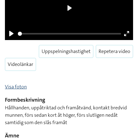
Play
Play
Enter
fulls
Uppspelningshastighet
Repetera video
Videolänkar
Visa foton
Formbeskrivning
Hållhanden, uppåtriktad och framåtvänd, kontakt bredvid
munnen, förs sedan kort åt höger, förs slutligen nedåt
samtidig som den slås framåt
Ämne