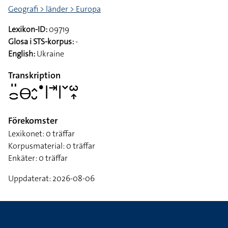
Geografi > länder > Europa
Lexikon-ID:
09719
Glosa i STS-korpus:
-
English:
Ukraine
Transkription
􌤌􌤺􌤫􌤵􌤷􌤟􌥼􌥪􌥼􌥧􌥱􌥾
Förekomster
Lexikonet: 0 träffar
Korpusmaterial: 0 träffar
Enkäter: 0 träffar
Uppdaterat: 2026-08-06