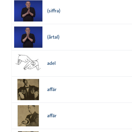
(siffra)
(årtal)
adel
affär
affär