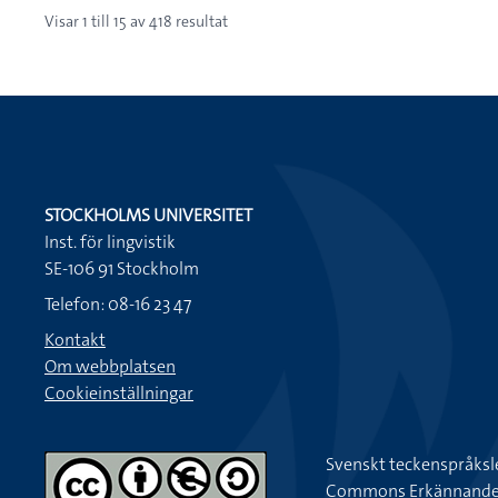
Visar
1
till
15
av
418
resultat
STOCKHOLMS UNIVERSITET
Inst. för lingvistik
SE-106 91 Stockholm
Telefon: 08-16 23 47
Kontakt
Om webbplatsen
Cookieinställningar
Svenskt teckenspråksl
Commons Erkännande-Ic