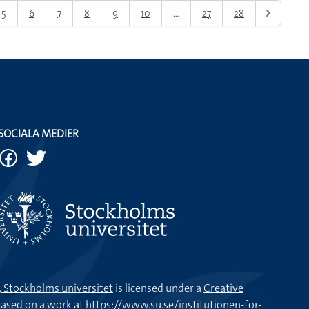
5
6
7
8
9
10
...
27
28
SOCIALA MEDIER
k, Stockholms universitet
is licensed under a
Creative
ased on a work at
https://www.su.se/institutionen-for-