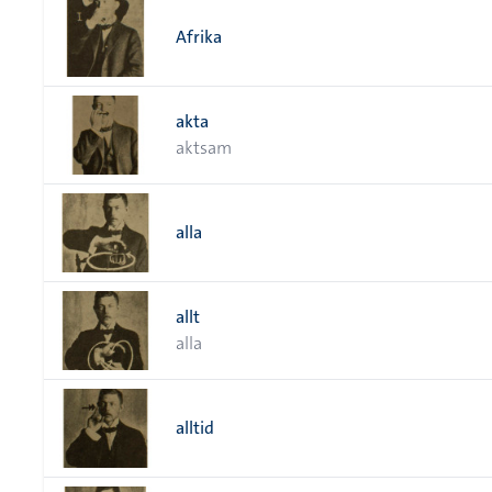
Afrika
akta
aktsam
alla
allt
alla
alltid