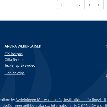
1
2
3
4
ANDRA WEBBPLATSER
STS-korpus
Gilla Tecken
Teckenspråksvideo
Fler länktips
exikon by
Avdelningen för teckenspråk, Institutionen för lingvisti
keKommersiell-DelaLika 4.0 Internationell (CC BY-NC-SA 4.0).
B