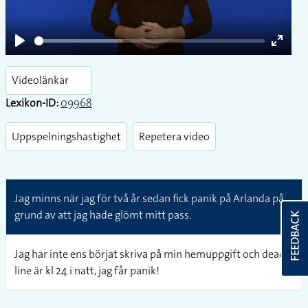
Play
Enter
fullsc
Videolänkar
Lexikon-ID:
09968
Uppspelningshastighet
Repetera video
Jag minns när jag för två år sedan fick panik på Arlanda på
grund av att jag hade glömt mitt pass.
FEEDBACK
Jag har inte ens börjat skriva på min hemuppgift och dead-
line är kl 24 i natt, jag får panik!