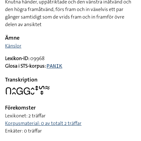
Knutna händer, uppåtriktade och den vänstra inåtvänd och
den högra framåtvänd, förs fram och in växelvis ett par
gånger samtidigt som de vrids fram och in framför övre
delen av ansiktet
Ämne
Känslor
Lexikon-ID:
09968
Glosa i STS-korpus:
PANIK
Transkription
􌤂􌤵􌥘􌤦􌤦􌤵􌤷􌥥􌥲􌦋􌦇
Förekomster
Lexikonet: 2 träffar
Korpusmaterial: 0 av totalt 2 träffar
Enkäter: 0 träffar