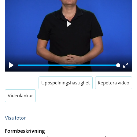
Play
Play
Enter
fulls
Uppspelningshastighet
Repetera video
Videolänkar
Visa foton
Formbeskrivning