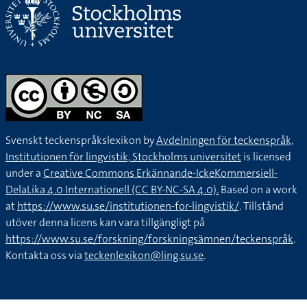
Svenskt teckenspråkslexikon by
Avdelningen för teckenspråk,
Institutionen för lingvistik, Stockholms universitet
is licensed
under a
Creative Commons Erkännande-IckeKommersiell-
DelaLika 4.0 Internationell (CC BY-NC-SA 4.0).
Based on a work
at
https://www.su.se/institutionen-for-lingvistik/
. Tillstånd
utöver denna licens kan vara tillgängligt på
https://www.su.se/forskning/forskningsämnen/teckenspråk
.
Kontakta oss via
teckenlexikon@ling.su.se
.