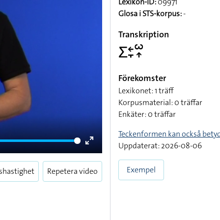
Lexikon-ID:
09971
Glosa i STS-korpus:
-
Transkription
􌤥􌥓􌥙􌥱􌥾
Förekomster
Lexikonet: 1 träff
Korpusmaterial: 0 träffar
Enkäter: 0 träffar
Teckenformen kan också bety
Uppdaterat: 2026-08-06
Enter
fullscreen
Exempel
shastighet
Repetera video