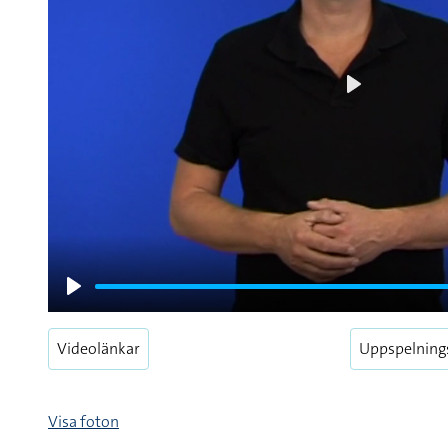
Play
Play
Videolänkar
Uppspelning
Visa foton