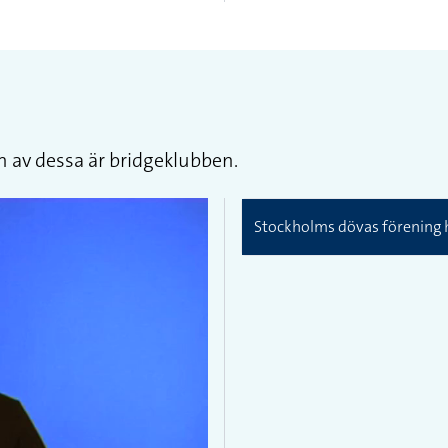
n av dessa är bridgeklubben.
Stockholms dövas förening ha