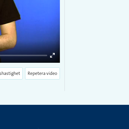
Enter
fullscreen
shastighet
Repetera video