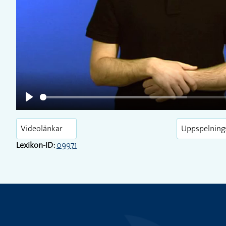
Play
Play
Videolänkar
Uppspelning
Lexikon-ID:
09971