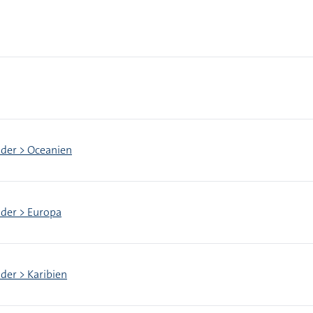
nder > Oceanien
nder > Europa
nder > Karibien