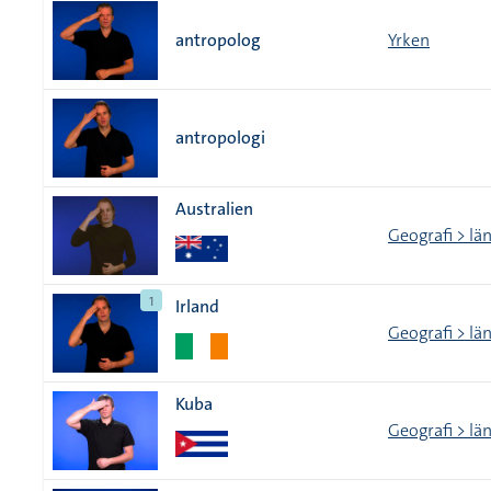
antropolog
Yrken
antropologi
Australien
Geografi > lä
1
Irland
Geografi > lä
Kuba
Geografi > lä