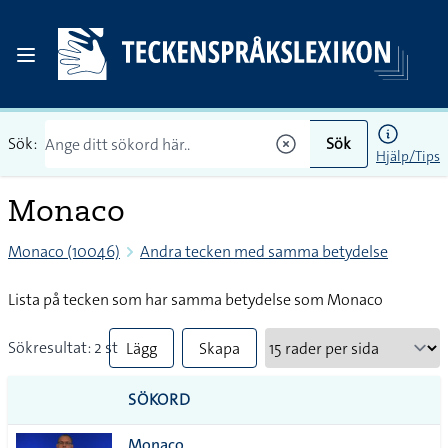
Sök:
Sök
Hjälp/Tips
Monaco
Monaco (10046)
Andra tecken med samma betydelse
Lista på tecken som har samma betydelse som Monaco
Sökresultat: 2 st
Lägg
Skapa
till
PDF
SÖKORD
alla i
Monaco