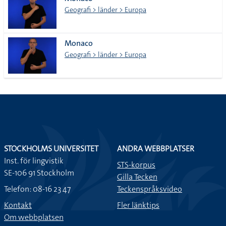
lista
Geografi > länder > Europa
Monaco
Geografi > länder > Europa
STOCKHOLMS UNIVERSITET
ANDRA WEBBPLATSER
Inst. för lingvistik
STS-korpus
SE-106 91 Stockholm
Gilla Tecken
Telefon: 08-16 23 47
Teckenspråksvideo
Kontakt
Fler länktips
Om webbplatsen