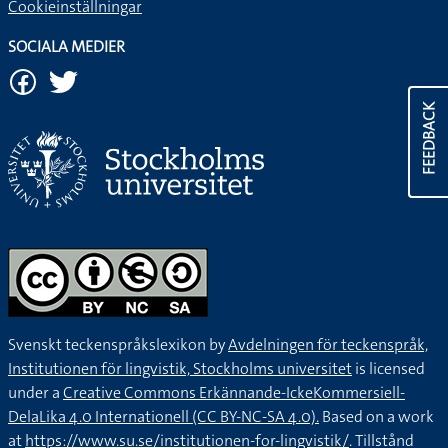
Cookieinställningar
SOCIALA MEDIER
FEEDBACK
Svenskt teckenspråkslexikon by
Avdelningen för teckenspråk,
Institutionen för lingvistik, Stockholms universitet
is licensed
under a
Creative Commons Erkännande-IckeKommersiell-
DelaLika 4.0 Internationell (CC BY-NC-SA 4.0).
Based on a work
at
https://www.su.se/institutionen-for-lingvistik/
. Tillstånd