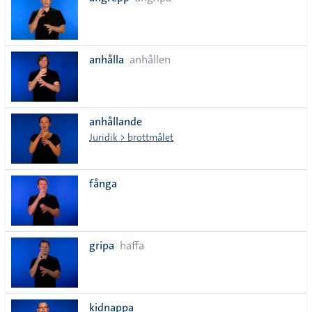
lista
anhålla
anhållen
anhållande
Juridik > brottmålet
fånga
gripa
haffa
kidnappa