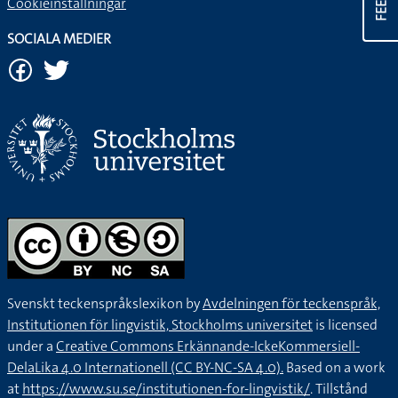
Cookieinställningar
SOCIALA MEDIER
Svenskt teckenspråkslexikon by
Avdelningen för teckenspråk,
Institutionen för lingvistik, Stockholms universitet
is licensed
under a
Creative Commons Erkännande-IckeKommersiell-
DelaLika 4.0 Internationell (CC BY-NC-SA 4.0).
Based on a work
at
https://www.su.se/institutionen-for-lingvistik/
. Tillstånd