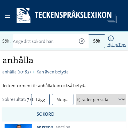
Sök:
Sök
Hjälp/Tips
anhålla
anhålla (10182)
Kan även betyda
Teckenformen för anhålla kan också betyda
Sökresultat: 7 st
Lägg
Skapa
till
PDF
SÖKORD
alla i
angrepp
angripa