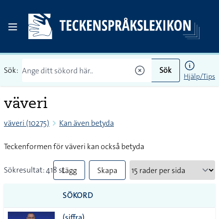
Sök:
Sök
Hjälp/Tips
väveri
väveri (10275)
Kan även betyda
Teckenformen för väveri kan också betyda
Sökresultat: 418 st
Lägg
Skapa
till
PDF
SÖKORD
alla i
(siffra)