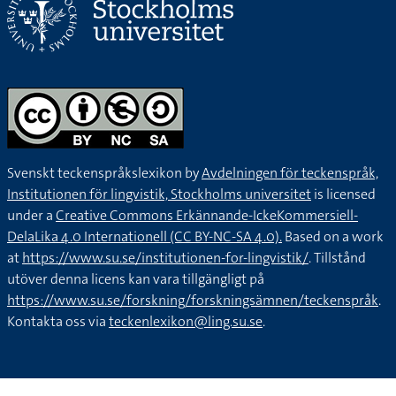
Svenskt teckenspråkslexikon by
Avdelningen för teckenspråk,
Institutionen för lingvistik, Stockholms universitet
is licensed
under a
Creative Commons Erkännande-IckeKommersiell-
DelaLika 4.0 Internationell (CC BY-NC-SA 4.0).
Based on a work
at
https://www.su.se/institutionen-for-lingvistik/
. Tillstånd
utöver denna licens kan vara tillgängligt på
https://www.su.se/forskning/forskningsämnen/teckenspråk
.
Kontakta oss via
teckenlexikon@ling.su.se
.