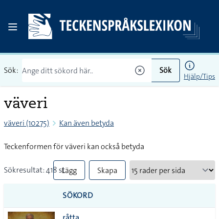
Sök:
Sök
Hjälp/Tips
väveri
väveri (10275)
Kan även betyda
Teckenformen för väveri kan också betyda
Sökresultat: 418 st
Lägg
Skapa
till
PDF
SÖKORD
alla i
råtta