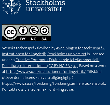
Svenskt teckenspråkslexikon by
Avdelningen för teckenspråk,
Institutionen för lingvistik, Stockholms universitet
is licensed
under a
Creative Commons Erkännande-IckeKommersiell-
DelaLika 4.0 Internationell (CC BY-NC-SA 4.0).
Based on a work
at
https://www.su.se/institutionen-for-lingvistik/
. Tillstånd
utöver denna licens kan vara tillgängligt på
https://www.su.se/forskning/forskningsämnen/teckenspråk
.
Kontakta oss via
teckenlexikon@ling.su.se
.