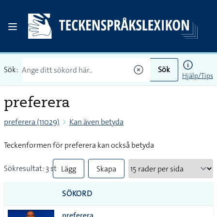
Sök:
Sök
Hjälp/Tips
preferera
preferera (11029)
Kan även betyda
Teckenformen för preferera kan också betyda
Sökresultat: 3 st
Lägg
Skapa
till
PDF
SÖKORD
alla i
preferera