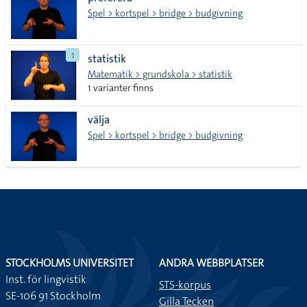
lista
Spel > kortspel > bridge > budgivning
1
statistik
Matematik > grundskola > statistik
1 varianter finns
välja
Spel > kortspel > bridge > budgivning
STOCKHOLMS UNIVERSITET
ANDRA WEBBPLATSER
Inst. för lingvistik
STS-korpus
SE-106 91 Stockholm
Gilla Tecken