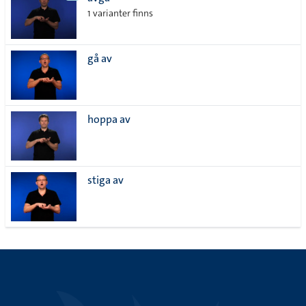
lista
1 varianter finns
gå av
hoppa av
stiga av