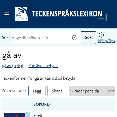
Sök:
Sök
Hjälp/Tips
gå av
gå av (11763)
Kan även betyda
Teckenformen för gå av kan också betyda
Sökresultat: 4 st
Lägg
Skapa
till
PDF
SÖKORD
alla i
1
avgå