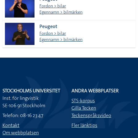
lista
Fordon > bilar
Egennamn > bilmärken
Peugeot
Fordon > bilar
Egennamn > bilmärken
STOCKHOLMS UNIVERSITET
ANDRA WEBBPLATSER
Inst. för lingvistik
STS-korpus
SE-106 91 Stockholm
Gilla Tecken
Telefon: 08-16 23 47
Teckenspråksvideo
Kontakt
Fler länktips
Om webbplatsen