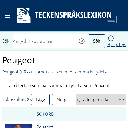
Sök:
Sök
Hjälp/Tips
Peugeot
Peugeot (11872)
Andra tecken med samma betydelse
Lista på tecken som har samma betydelse som Peugeot
Sökresultat: 2 st
Lägg
Skapa
till
PDF
SÖKORD
alla i
Peugeot