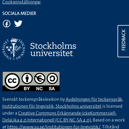
Cookieinställningar
SOCIALA MEDIER
FEEDBACK
Svenskt teckenspråkslexikon by
Avdelningen för teckenspråk,
Institutionen för lingvistik, Stockholms universitet
is licensed
under a
Creative Commons Erkännande-IckeKommersiell-
DelaLika 4.0 Internationell (CC BY-NC-SA 4.0).
Based on a work
at
https://www.su.se/institutionen-for-lingvistik/
. Tillstånd