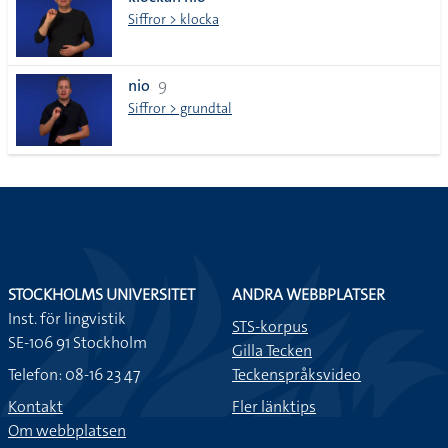
lista
Siffror > klocka
nio
9
Siffror > grundtal
STOCKHOLMS UNIVERSITET
ANDRA WEBBPLATSER
Inst. för lingvistik
STS-korpus
SE-106 91 Stockholm
Gilla Tecken
Telefon: 08-16 23 47
Teckenspråksvideo
Kontakt
Fler länktips
Om webbplatsen