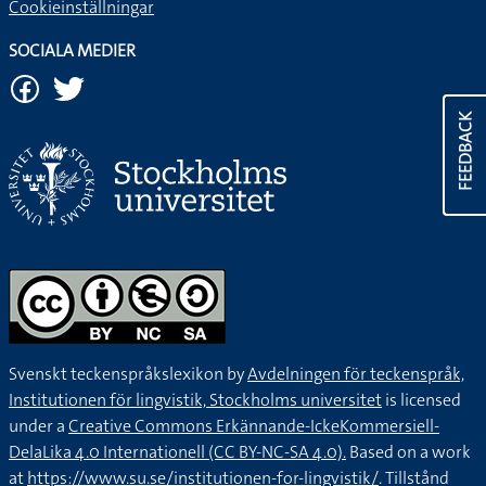
Cookieinställningar
SOCIALA MEDIER
FEEDBACK
Svenskt teckenspråkslexikon by
Avdelningen för teckenspråk,
Institutionen för lingvistik, Stockholms universitet
is licensed
under a
Creative Commons Erkännande-IckeKommersiell-
DelaLika 4.0 Internationell (CC BY-NC-SA 4.0).
Based on a work
at
https://www.su.se/institutionen-for-lingvistik/
. Tillstånd