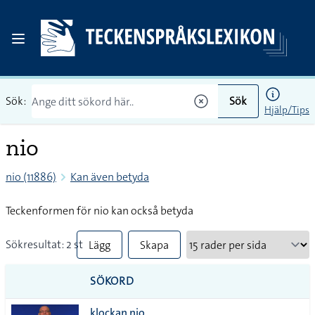
Sök:
Sök
Hjälp/Tips
nio
nio (11886)
Kan även betyda
Teckenformen för nio kan också betyda
Sökresultat: 2 st
Lägg
Skapa
till
PDF
SÖKORD
alla i
klockan nio