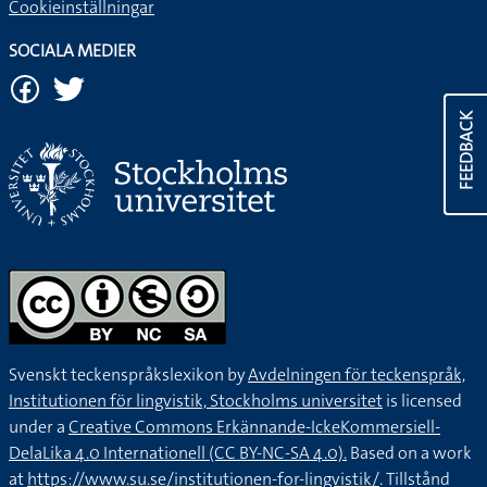
Cookieinställningar
SOCIALA MEDIER
FEEDBACK
Svenskt teckenspråkslexikon by
Avdelningen för teckenspråk,
Institutionen för lingvistik, Stockholms universitet
is licensed
under a
Creative Commons Erkännande-IckeKommersiell-
DelaLika 4.0 Internationell (CC BY-NC-SA 4.0).
Based on a work
at
https://www.su.se/institutionen-for-lingvistik/
. Tillstånd