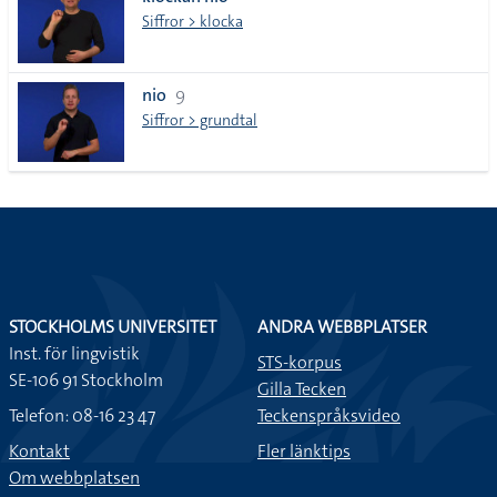
lista
Siffror > klocka
nio
9
Siffror > grundtal
STOCKHOLMS UNIVERSITET
ANDRA WEBBPLATSER
Inst. för lingvistik
STS-korpus
SE-106 91 Stockholm
Gilla Tecken
Telefon: 08-16 23 47
Teckenspråksvideo
Kontakt
Fler länktips
Om webbplatsen