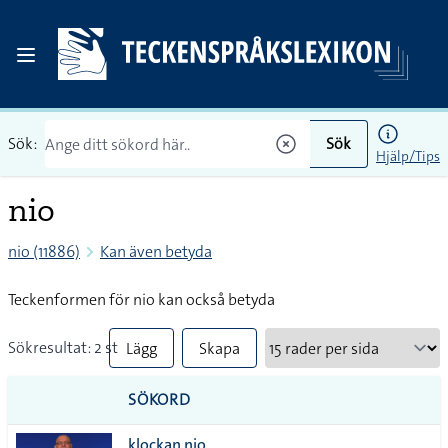
Sök:
Sök
Hjälp/Tips
nio
nio (11886)
Kan även betyda
Teckenformen för nio kan också betyda
Sökresultat: 2 st
Lägg
Skapa
till
PDF
SÖKORD
alla i
klockan nio