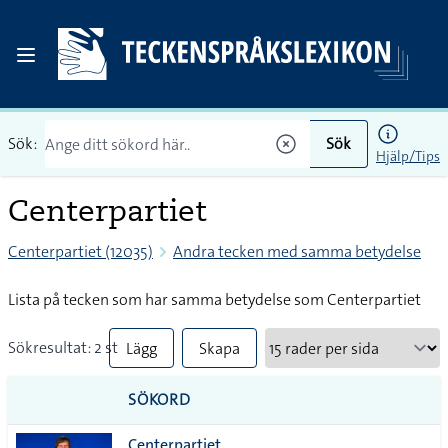
Sök:
Sök
Hjälp/Tips
Centerpartiet
Centerpartiet (12035)
Andra tecken med samma betydelse
Lista på tecken som har samma betydelse som Centerpartiet
Sökresultat: 2 st
Lägg
Skapa
till
PDF
SÖKORD
alla i
Centerpartiet