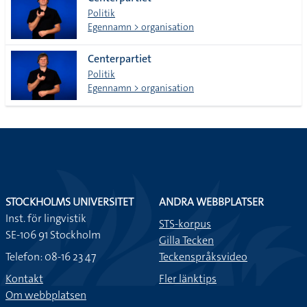
lista
Politik
Egennamn > organisation
Centerpartiet
Politik
Egennamn > organisation
STOCKHOLMS UNIVERSITET
ANDRA WEBBPLATSER
Inst. för lingvistik
STS-korpus
SE-106 91 Stockholm
Gilla Tecken
Telefon: 08-16 23 47
Teckenspråksvideo
Kontakt
Fler länktips
Om webbplatsen