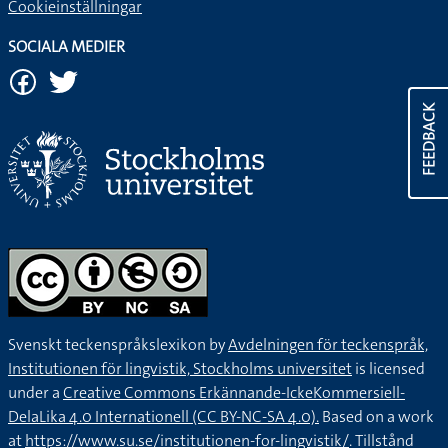
Cookieinställningar
SOCIALA MEDIER
FEEDBACK
Svenskt teckenspråkslexikon by
Avdelningen för teckenspråk,
Institutionen för lingvistik, Stockholms universitet
is licensed
under a
Creative Commons Erkännande-IckeKommersiell-
DelaLika 4.0 Internationell (CC BY-NC-SA 4.0).
Based on a work
at
https://www.su.se/institutionen-for-lingvistik/
. Tillstånd