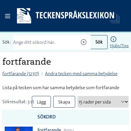
Sök:
Sök
Hjälp/Tips
fortfarande
fortfarande (12317)
Andra tecken med samma betydelse
Lista på tecken som har samma betydelse som fortfarande
Sökresultat: 3 st
Lägg
Skapa
till
PDF
SÖKORD
alla i
fortfarande
ännu