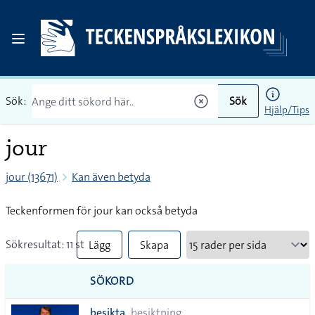
Sök:
Sök
Hjälp/Tips
jour
jour (13671)
Kan även betyda
Teckenformen för jour kan också betyda
Sökresultat: 11 st
Lägg
Skapa
till
PDF
SÖKORD
alla i
besikta
besiktning