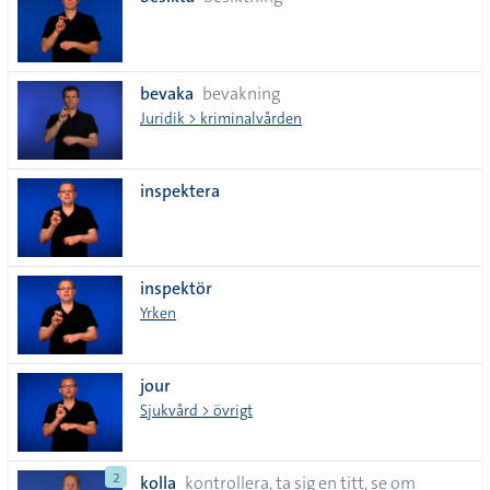
lista
bevaka
bevakning
Juridik > kriminalvården
inspektera
inspektör
Yrken
jour
Sjukvård > övrigt
2
kolla
kontrollera, ta sig en titt, se om