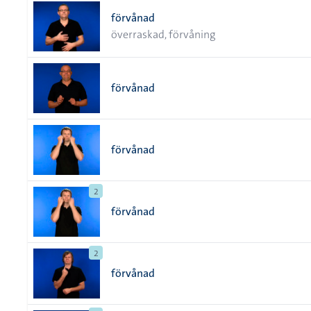
förvånad
överraskad, förvåning
förvånad
förvånad
2
förvånad
2
förvånad