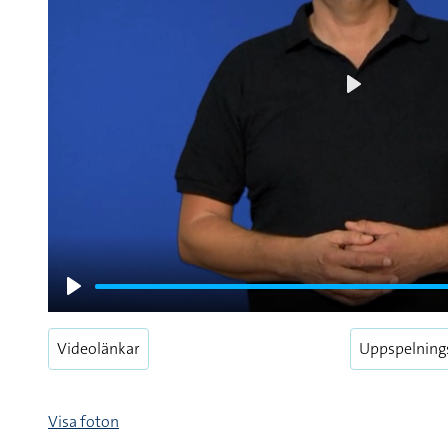
Play
Play
Videolänkar
Uppspelning
Visa foton