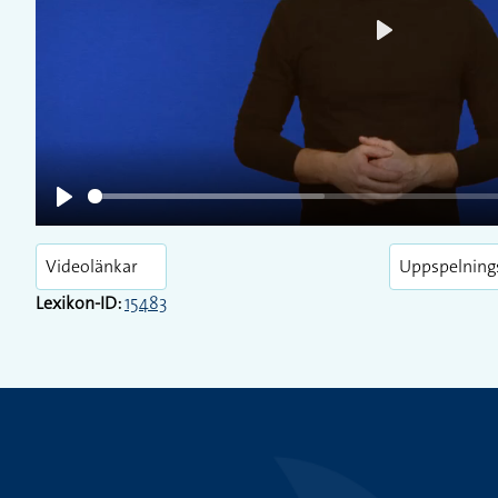
Play
Play
Videolänkar
Uppspelning
Lexikon-ID:
15483