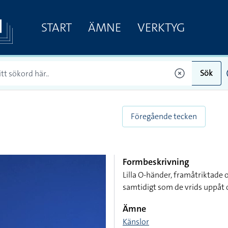
START
ÄMNE
VERKTYG
Sök
Föregående tecken
Formbeskrivning
Lilla O-händer, framåtriktade 
samtidigt som de vrids uppåt 
Ämne
Känslor