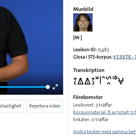
Munbild
[M-]
Lexikon-ID:
15483
Glosa i STS-korpus:
VISSTE-
Transkription
􌤴􌥗􌤎􌤎􌤴􌤶􌥸􌥼􌥦􌥲􌥿􌦆􌤮
Enter
Förekomster
fullscreen
Lexikonet: 3 träffar
shastighet
Repetera video
Korpusmaterial: 8 av totalt 12 
Enkäter: 0 träffar
Andra tecken med samma bet