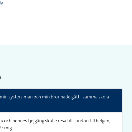
da
.
 min systers man och min bror hade gått i samma skola
 och hennes tjejgäng skulle resa till London till helgen,
ör mig.