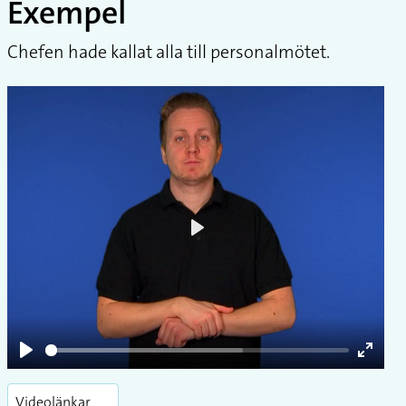
Exempel
Chefen hade kallat alla till personalmötet.
Play
Play
Enter
fullsc
Videolänkar