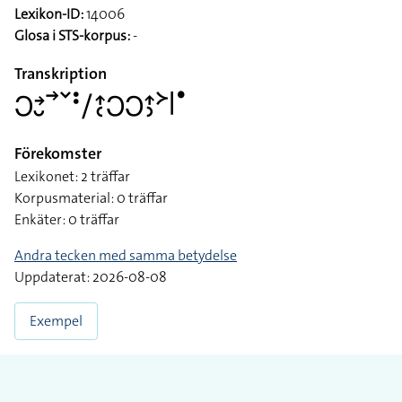
Lexikon-ID:
14006
Glosa i STS-korpus:
-
Transkription
􌥋􌥔􌤷􌥣􌥧􌥻􌥠􌤴􌥗􌥋􌥋􌤴􌤶􌦅􌥼􌤟
Förekomster
Lexikonet: 2 träffar
Korpusmaterial: 0 träffar
Enkäter: 0 träffar
Andra tecken med samma betydelse
Uppdaterat: 2026-08-08
Exempel