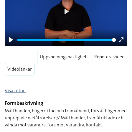
Play
Play
Enter
fulls
Uppspelningshastighet
Repetera video
Videolänkar
Visa foton
Formbeskrivning
Måtthanden, högerriktad och framåtvänd, förs åt höger med
upprepade nedåtrörelser // Måtthänder, framåtriktade och
vända mot varandra, förs mot varandra, kontakt