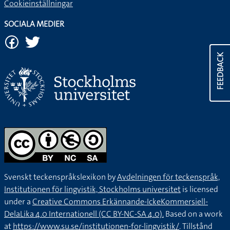
Cookieinställningar
SOCIALA MEDIER
FEEDBACK
Svenskt teckenspråkslexikon by
Avdelningen för teckenspråk,
Institutionen för lingvistik, Stockholms universitet
is licensed
under a
Creative Commons Erkännande-IckeKommersiell-
DelaLika 4.0 Internationell (CC BY-NC-SA 4.0).
Based on a work
at
https://www.su.se/institutionen-for-lingvistik/
. Tillstånd