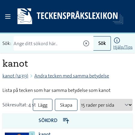
Sök:
Sök
Hjälp/Tips
kanot
kanot (14313)
Andra tecken med samma betydelse
Lista på tecken som har samma betydelse som kanot
Sökresultat: 4 st
Lägg
Skapa
till
PDF
SÖKORD
alla i
kanot
1