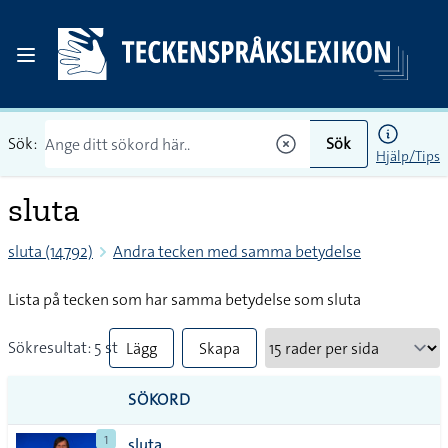
Sök:
Sök
Hjälp/Tips
sluta
sluta (14792)
Andra tecken med samma betydelse
Lista på tecken som har samma betydelse som sluta
Sökresultat: 5 st
Lägg
Skapa
till
PDF
SÖKORD
alla i
1
sluta