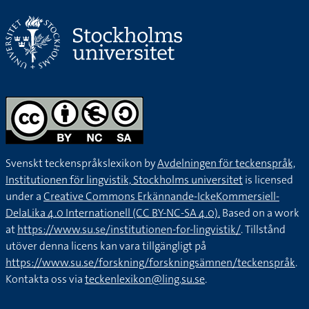
Svenskt teckenspråkslexikon by
Avdelningen för teckenspråk,
Institutionen för lingvistik, Stockholms universitet
is licensed
under a
Creative Commons Erkännande-IckeKommersiell-
DelaLika 4.0 Internationell (CC BY-NC-SA 4.0).
Based on a work
at
https://www.su.se/institutionen-for-lingvistik/
. Tillstånd
utöver denna licens kan vara tillgängligt på
https://www.su.se/forskning/forskningsämnen/teckenspråk
.
Kontakta oss via
teckenlexikon@ling.su.se
.