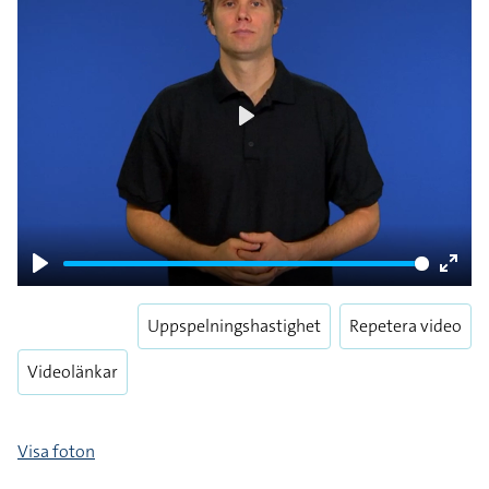
Play
Play
Enter
fulls
Uppspelningshastighet
Repetera video
Videolänkar
Visa foton