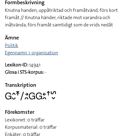
Formbeskrivning
Knutna handen, uppåtriktad och framåtvänd, förs kort
framåt // Knutna händer, riktade mot varandra och
inåtvända, förs framåt samtidigt som de vrids nedåt
Ämne
Politik
Egennamn > organisation
Lexikon-ID:
14941
Glosa i STS-korpus:
-
Transkription
􌤦􌤵􌤷􌥵􌥠􌥔􌥘􌤦􌤦􌥓􌥘􌦃􌥲􌦀
Förekomster
Lexikonet: 0 träffar
Korpusmaterial: 0 träffar
Enkäter: 0 träffar