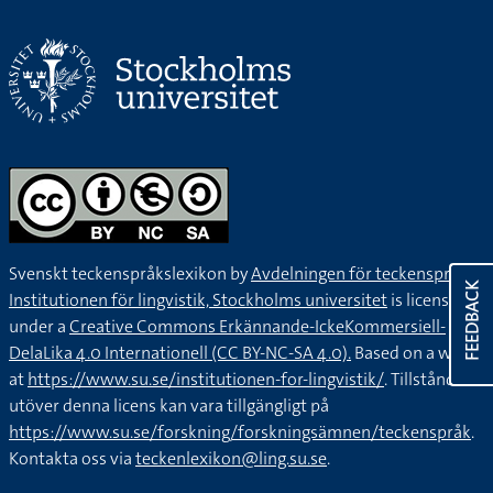
Svenskt teckenspråkslexikon by
Avdelningen för teckenspråk,
FEEDBACK
Institutionen för lingvistik, Stockholms universitet
is licensed
under a
Creative Commons Erkännande-IckeKommersiell-
DelaLika 4.0 Internationell (CC BY-NC-SA 4.0).
Based on a work
at
https://www.su.se/institutionen-for-lingvistik/
. Tillstånd
utöver denna licens kan vara tillgängligt på
https://www.su.se/forskning/forskningsämnen/teckenspråk
.
Kontakta oss via
teckenlexikon@ling.su.se
.