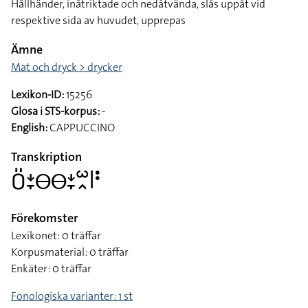
Hållhänder, inåtriktade och nedåtvända, slås uppåt vid
respektive sida av huvudet, upprepas
Ämne
Mat och dryck > drycker
Lexikon-ID:
15256
Glosa i STS-korpus:
-
English:
CAPPUCCINO
Transkription
􌤆􌤺􌥕􌥙􌤫􌤫􌥕􌥙􌥱􌥿􌥼􌥻
Förekomster
Lexikonet: 0 träffar
Korpusmaterial: 0 träffar
Enkäter: 0 träffar
Fonologiska varianter: 1 st