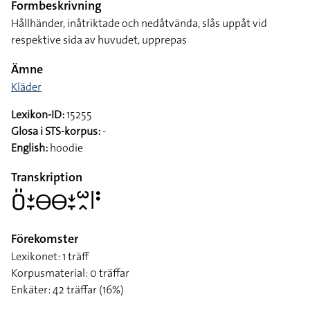
Formbeskrivning
Hållhänder, inåtriktade och nedåtvända, slås uppåt vid
respektive sida av huvudet, upprepas
Ämne
Kläder
Lexikon-ID:
15255
Glosa i STS-korpus:
-
English:
hoodie
Transkription
􌤆􌤺􌥕􌥙􌤫􌤫􌥕􌥙􌥱􌥿􌥼􌥻
Förekomster
Lexikonet: 1 träff
Korpusmaterial: 0 träffar
Enkäter: 42 träffar (16%)