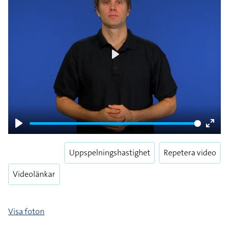
Play
Play
Enter
fulls
Uppspelningshastighet
Repetera video
Videolänkar
Visa foton