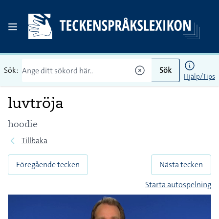
Sök:
Sök
Hjälp/Tips
luvtröja
hoodie
Tillbaka
Föregående tecken
Nästa tecken
Starta autospelning