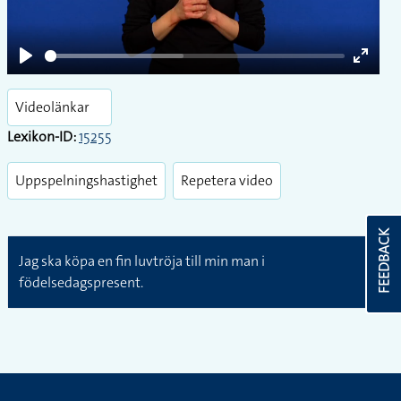
Play
Enter
fullsc
Videolänkar
Lexikon-ID:
15255
Uppspelningshastighet
Repetera video
FEEDBACK
Jag ska köpa en fin luvtröja till min man i
födelsedagspresent.