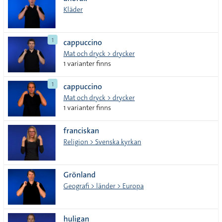
lista
Kläder
1
cappuccino
Mat och dryck > drycker
1 varianter finns
1
cappuccino
Mat och dryck > drycker
1 varianter finns
franciskan
Religion > Svenska kyrkan
Grönland
Geografi > länder > Europa
huligan