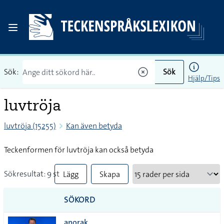
Sök:
Sök
Hjälp/Tips
luvtröja
luvtröja (15255)
Kan även betyda
Teckenformen för luvtröja kan också betyda
Sökresultat: 9 st
Lägg
Skapa
till
PDF
SÖKORD
alla i
anorak