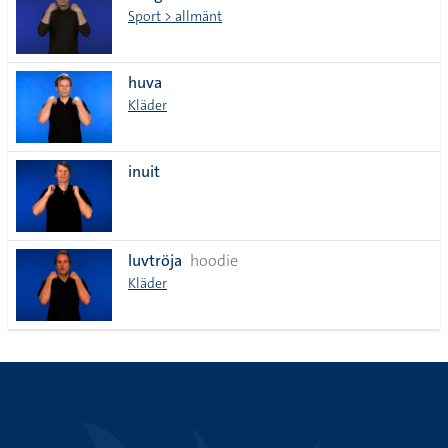
Sport > allmänt
huva
Kläder
inuit
luvtröja
hoodie
Kläder