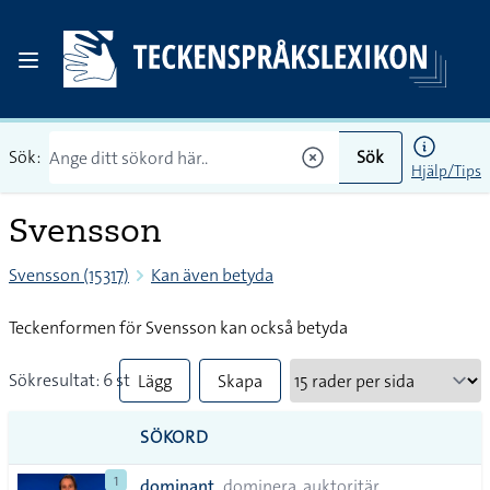
Sök:
Sök
Hjälp/Tips
Svensson
Svensson (15317)
Kan även betyda
Teckenformen för Svensson kan också betyda
Sökresultat: 6 st
Lägg
Skapa
till
PDF
SÖKORD
alla i
1
dominant
dominera, auktoritär