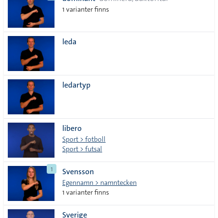
lista
1 varianter finns
leda
ledartyp
libero
Sport > fotboll
Sport > futsal
1
Svensson
Egennamn > namntecken
1 varianter finns
Sverige