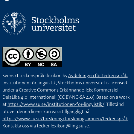
Svenskt teckenspråkslexikon by
Avdelningen för teckenspråk,
Institutionen för lingvistik, Stockholms universitet
is licensed
under a
Creative Commons Erkännande-IckeKommersiell-
DelaLika 4.0 Internationell (CC BY-NC-SA 4.0).
Based on a work
at
https://www.su.se/institutionen-for-lingvistik/
. Tillstånd
utöver denna licens kan vara tillgängligt på
https://www.su.se/forskning/forskningsämnen/teckenspråk
.
Kontakta oss via
teckenlexikon@ling.su.se
.