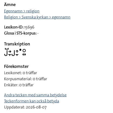
Ämne
Egennamn > religion
Religion > Svenska kyrkan > egennamn
Lexikon-ID:
15696
Glosa i STS-korpus:
-
Transkription
􌤢􌤹􌥔􌥙􌤢􌤴􌥙􌤟􌥰􌦉
Förekomster
Lexikonet: 0 träffar
Korpusmaterial: 0 träffar
Enkäter: 0 träffar
Andra tecken med samma betydelse
Teckenformen kan också betyda
Uppdaterat: 2026-08-07