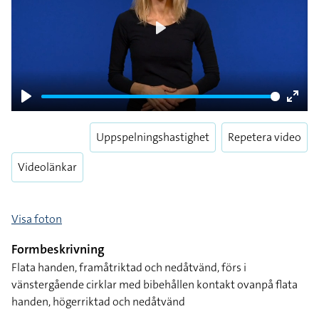
Play
Play
Enter
fulls
Uppspelningshastighet
Repetera video
Videolänkar
Visa foton
Formbeskrivning
Flata handen, framåtriktad och nedåtvänd, förs i
vänstergående cirklar med bibehållen kontakt ovanpå flata
handen, högerriktad och nedåtvänd