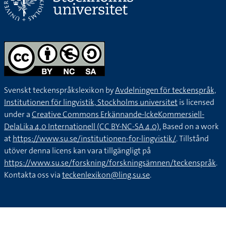
Svenskt teckenspråkslexikon by
Avdelningen för teckenspråk,
Institutionen för lingvistik, Stockholms universitet
is licensed
under a
Creative Commons Erkännande-IckeKommersiell-
DelaLika 4.0 Internationell (CC BY-NC-SA 4.0).
Based on a work
at
https://www.su.se/institutionen-for-lingvistik/
. Tillstånd
utöver denna licens kan vara tillgängligt på
https://www.su.se/forskning/forskningsämnen/teckenspråk
.
Kontakta oss via
teckenlexikon@ling.su.se
.