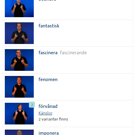
lista
fantastisk
fascinera
fascinerande
fenomen
2
förvånad
Känslor
2 varianter finns
imponera