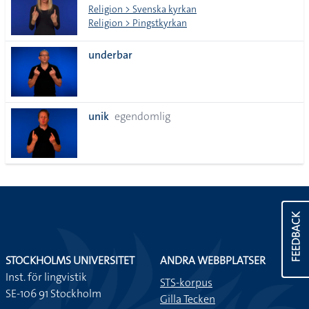
Religion > Svenska kyrkan
Religion > Pingstkyrkan
underbar
unik
egendomlig
FEEDBACK
STOCKHOLMS UNIVERSITET
ANDRA WEBBPLATSER
Inst. för lingvistik
STS-korpus
SE-106 91 Stockholm
Gilla Tecken