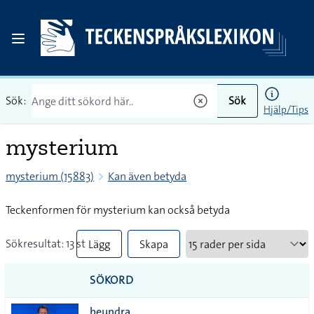
Sök:
Sök
Hjälp/Tips
mysterium
mysterium (15883)
Kan även betyda
Teckenformen för mysterium kan också betyda
Sökresultat: 13 st
Lägg
Skapa
till
PDF
SÖKORD
alla i
beundra