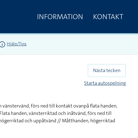
INFORMATION
KONTAKT
Hjälp/Tips
Nästa tecken
Starta autospelning
 vänstervänd, förs ned till kontakt ovanpå flata handen,
lata handen, vänsterriktad och inåtvänd, förs ned till
 högerriktad och uppåtvänd // Måtthanden, högerriktad