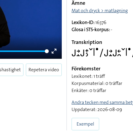
Ämne
Mat och dryck > matlagning
Lexikon-ID:
16376
Glosa i STS-korpus:
-
Transkription
􌤢􌥔􌤸􌤢􌤴􌤶􌥧􌥼􌤟􌥠􌤢􌥔􌤸􌤢􌥓􌥘􌥧􌥼
Enter
fullscreen
Förekomster
shastighet
Repetera video
Lexikonet: 1 träff
Korpusmaterial: 0 träffar
Enkäter: 0 träffar
Andra tecken med samma bet
Uppdaterat: 2026-08-09
Exempel