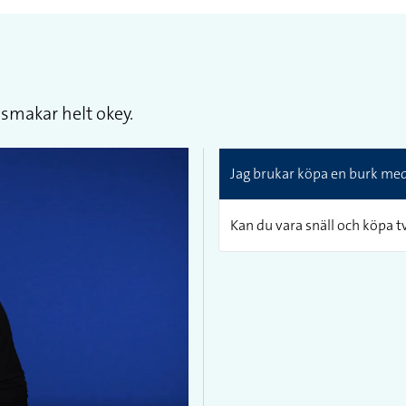
 smakar helt okey.
Jag brukar köpa en burk med 
Kan du vara snäll och köpa t