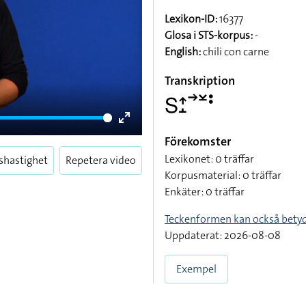
Lexikon-ID:
16377
Glosa i STS-korpus:
-
English:
chili con carne
Transkription
􌥅􌤴􌤸􌥣􌥸􌥻
Enter
Förekomster
fullscreen
Lexikonet: 0 träffar
shastighet
Repetera video
Korpusmaterial: 0 träffar
Enkäter: 0 träffar
Teckenformen kan också bety
Uppdaterat: 2026-08-08
Exempel