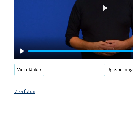
Play
Play
Videolänkar
Uppspelning
Visa foton