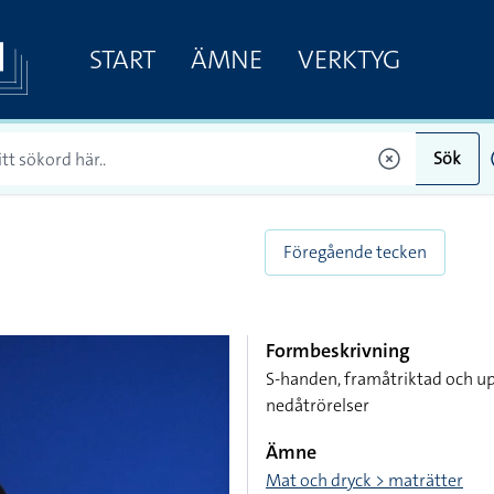
START
ÄMNE
VERKTYG
Sök
Föregående tecken
Formbeskrivning
S-handen, framåtriktad och u
nedåtrörelser
Ämne
Mat och dryck > maträtter