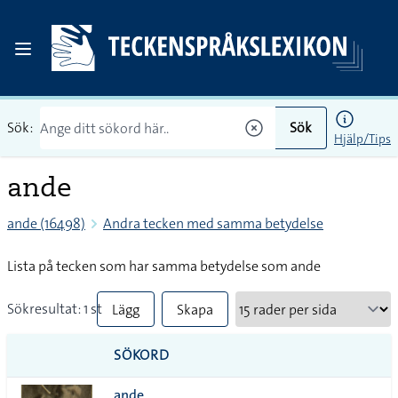
Sök:
Sök
Hjälp/Tips
ande
ande (16498)
Andra tecken med samma betydelse
Lista på tecken som har samma betydelse som ande
Sökresultat: 1 st
Lägg
Skapa
till
PDF
SÖKORD
alla i
ande