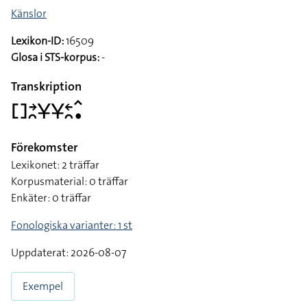
Känslor
Lexikon-ID:
16509
Glosa i STS-korpus:
-
Transkription
􌤓􌥔􌥘􌥃􌥃􌥓􌥘􌥦􌥡
Förekomster
Lexikonet: 2 träffar
Korpusmaterial: 0 träffar
Enkäter: 0 träffar
Fonologiska varianter: 1 st
Uppdaterat: 2026-08-07
Exempel