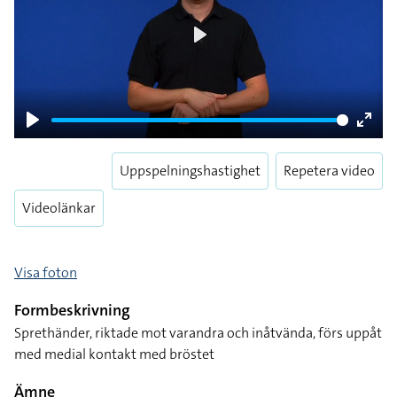
Play
Play
Enter
fulls
Uppspelningshastighet
Repetera video
Videolänkar
Visa foton
Formbeskrivning
Sprethänder, riktade mot varandra och inåtvända, förs uppåt
med medial kontakt med bröstet
Ämne