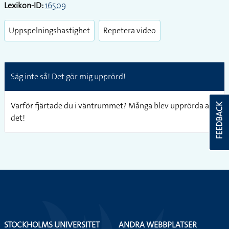
Lexikon-ID:
16509
Uppspelningshastighet
Repetera video
Säg inte så! Det gör mig upprörd!
Varför fjärtade du i väntrummet? Många blev upprörda av
FEEDBACK
det!
STOCKHOLMS UNIVERSITET
ANDRA WEBBPLATSER