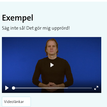
Exempel
Säg inte så! Det gör mig upprörd!
Play
Play
Enter
fullsc
Videolänkar