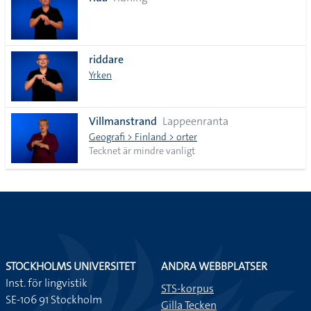
lista
riddare
Yrken
Villmanstrand
Lappeenranta
Geografi > Finland > orter
Tecknet är mindre vanligt
STOCKHOLMS UNIVERSITET
ANDRA WEBBPLATSER
Inst. för lingvistik
STS-korpus
SE-106 91 Stockholm
Gilla Tecken