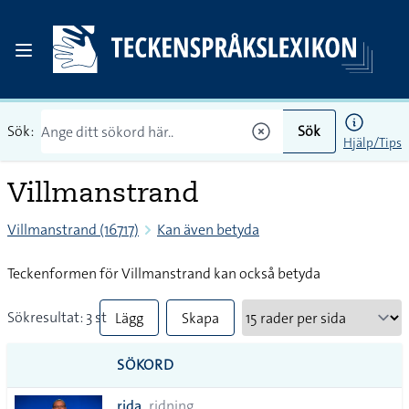
Sök:
Sök
Hjälp/Tips
Villmanstrand
Villmanstrand (16717)
Kan även betyda
Teckenformen för Villmanstrand kan också betyda
Sökresultat: 3 st
Lägg
Skapa
till
PDF
SÖKORD
alla i
rida
ridning