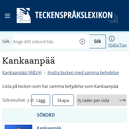
Sök:
Sök
Hjälp/Tips
Kankaanpää
Kankaanpää (16829)
Andra tecken med samma betydelse
Lista på tecken som har samma betydelse som Kankaanpää
Sökresultat: 3 st
Lägg
Skapa
till
PDF
SÖKORD
alla i
Kankaanpää