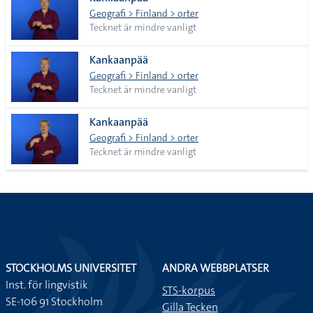
lista
Geografi > Finland > orter
Tecknet är mindre vanligt
Kankaanpää
Geografi > Finland > orter
Tecknet är mindre vanligt
Kankaanpää
Geografi > Finland > orter
Tecknet är mindre vanligt
STOCKHOLMS UNIVERSITET
ANDRA WEBBPLATSER
Inst. för lingvistik
STS-korpus
SE-106 91 Stockholm
Gilla Tecken