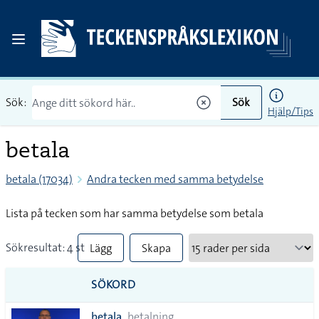
Sök:
Sök
Hjälp/Tips
betala
betala (17034)
Andra tecken med samma betydelse
Lista på tecken som har samma betydelse som betala
Sökresultat: 4 st
Lägg
Skapa
till
PDF
SÖKORD
alla i
betala
betalning