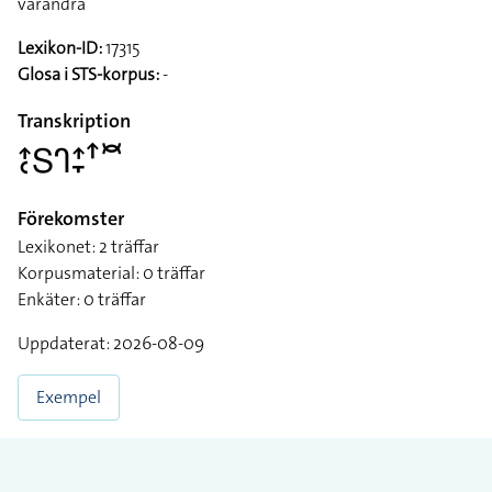
varandra
Lexikon-ID:
17315
Glosa i STS-korpus:
-
Transkription
􌤴􌥗􌥅􌤪􌤴􌥙􌦃􌥫
Förekomster
Lexikonet: 2 träffar
Korpusmaterial: 0 träffar
Enkäter: 0 träffar
Uppdaterat: 2026-08-09
Exempel