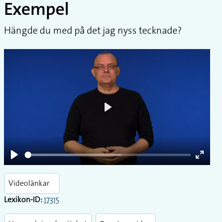
Exempel
Hängde du med på det jag nyss tecknade?
Play
Play
Enter
fullsc
Videolänkar
Lexikon-ID:
17315