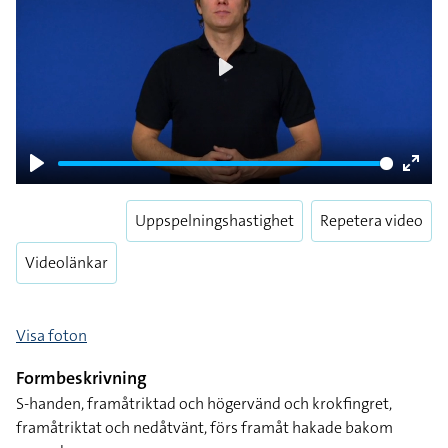
Play
Play
Enter
fulls
Uppspelningshastighet
Repetera video
Videolänkar
Visa foton
Formbeskrivning
S-handen, framåtriktad och högervänd och krokfingret,
framåtriktat och nedåtvänt, förs framåt hakade bakom