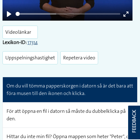
Play
Enter
fullsc
Videolänkar
Lexikon-ID:
17314
Uppspelningshastighet
Repetera video
Om du vill tömma papperskorgen i datorn så är det bara att
föra musen till den ikonen och klicka.
För att öppna en fil i datorn så måste du dubbelklicka på
FEEDBACK
den.
Hittar du inte min fil? Öppna mappen som heter "Peter", där