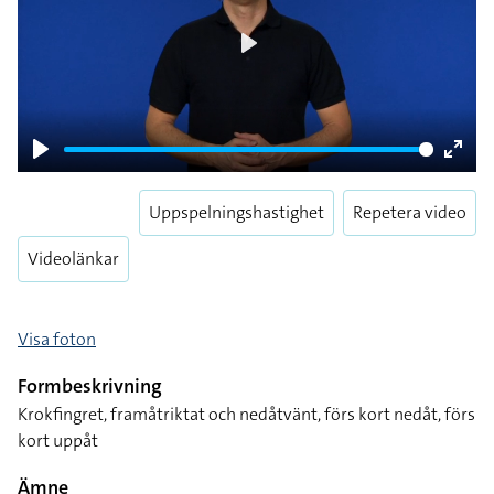
Play
Play
Enter
fulls
Uppspelningshastighet
Repetera video
Videolänkar
Visa foton
Formbeskrivning
Krokfingret, framåtriktat och nedåtvänt, förs kort nedåt, förs
kort uppåt
Ämne