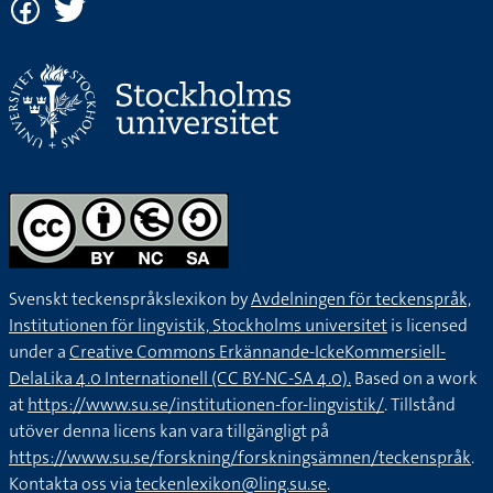
Svenskt teckenspråkslexikon by
Avdelningen för teckenspråk,
Institutionen för lingvistik, Stockholms universitet
is licensed
under a
Creative Commons Erkännande-IckeKommersiell-
DelaLika 4.0 Internationell (CC BY-NC-SA 4.0).
Based on a work
at
https://www.su.se/institutionen-for-lingvistik/
. Tillstånd
utöver denna licens kan vara tillgängligt på
https://www.su.se/forskning/forskningsämnen/teckenspråk
.
Kontakta oss via
teckenlexikon@ling.su.se
.