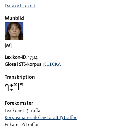
Data och teknik
Munbild
[M]
Lexikon-ID:
17314
Glosa i STS-korpus:
KLICKA
Transkription
􌤪􌤴􌥙􌥸􌥼􌥷
Förekomster
Lexikonet: 3 träffar
Korpusmaterial: 6 av totalt 13 träffar
Enkäter: 0 träffar