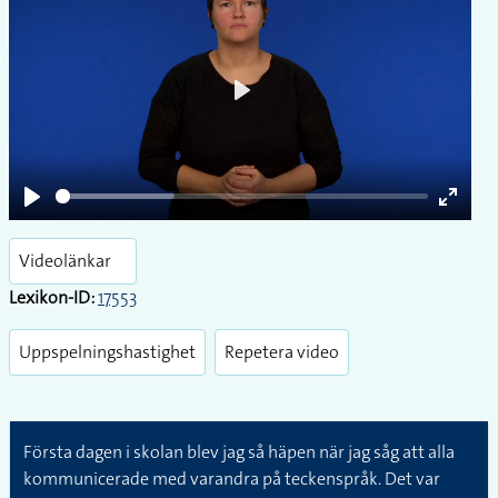
Play
Play
Enter
fullsc
Videolänkar
Lexikon-ID:
17553
Uppspelningshastighet
Repetera video
Första dagen i skolan blev jag så häpen när jag såg att alla
kommunicerade med varandra på teckenspråk. Det var