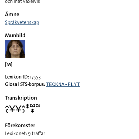
och inåt växelvis
Ämne
Språkvetenskap
Munbild
[M]
Lexikon-ID:
17553
Glosa i STS-korpus:
TECKNA-FLYT
Transkription
􌤵􌥗􌥃􌥃􌤵􌤶􌥥􌥱􌦋􌦇
Förekomster
Lexikonet: 9 träffar