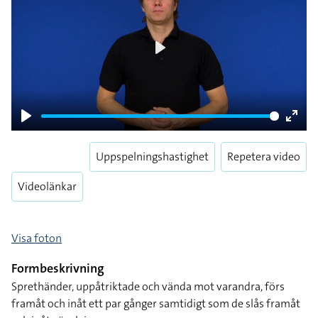
Play
Play
Enter
fulls
Uppspelningshastighet
Repetera video
Videolänkar
Visa foton
Formbeskrivning
Sprethänder, uppåtriktade och vända mot varandra, förs
framåt och inåt ett par gånger samtidigt som de slås framåt