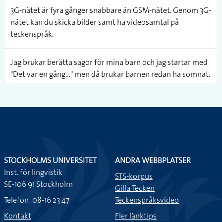
3G-nätet är fyra gånger snabbare än GSM-nätet. Genom 3G-
nätet kan du skicka bilder samt ha videosamtal på
teckenspråk.
Jag brukar berätta sagor för mina barn och jag startar med
"Det var en gång..." men då brukar barnen redan ha somnat.
Hängde du med på det jag nyss tecknade?
Det jag nyss tecknade gick det för fort eller hängde du med?
STOCKHOLMS UNIVERSITET
ANDRA WEBBPLATSER
Inst. för lingvistik
STS-korpus
SE-106 91 Stockholm
Gilla Tecken
Telefon: 08-16 23 47
Teckenspråksvideo
Kontakt
Fler länktips