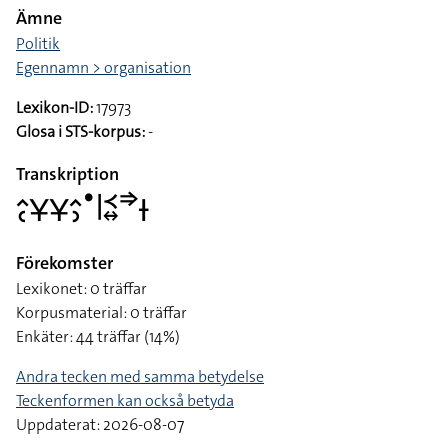
Ämne
Politik
Egennamn > organisation
Lexikon-ID:
17973
Glosa i STS-korpus:
-
Transkription
􌤵􌥗􌥃􌥃􌤵􌤶􌤟􌥼􌥹􌦉􌦆􌥑
Förekomster
Lexikonet: 0 träffar
Korpusmaterial: 0 träffar
Enkäter: 44 träffar (14%)
Andra tecken med samma betydelse
Teckenformen kan också betyda
Uppdaterat: 2026-08-07