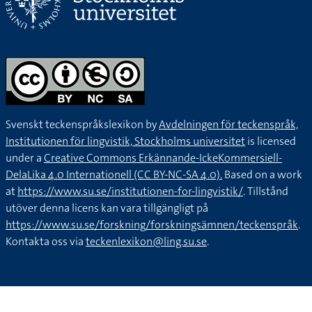
Svenskt teckenspråkslexikon by
Avdelningen för teckenspråk,
Institutionen för lingvistik, Stockholms universitet
is licensed
under a
Creative Commons Erkännande-IckeKommersiell-
DelaLika 4.0 Internationell (CC BY-NC-SA 4.0).
Based on a work
at
https://www.su.se/institutionen-for-lingvistik/
. Tillstånd
utöver denna licens kan vara tillgängligt på
https://www.su.se/forskning/forskningsämnen/teckenspråk
.
Kontakta oss via
teckenlexikon@ling.su.se
.