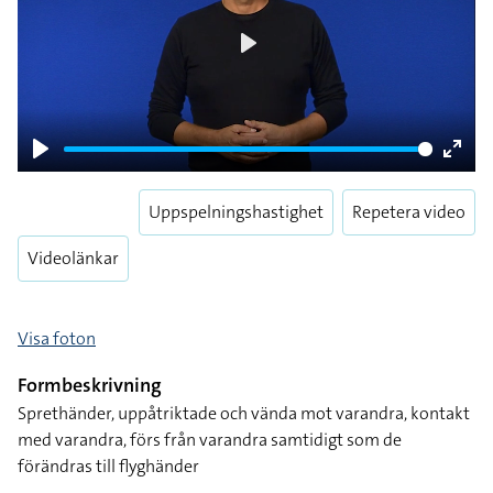
Play
Play
Enter
fulls
Uppspelningshastighet
Repetera video
Videolänkar
Visa foton
Formbeskrivning
Sprethänder, uppåtriktade och vända mot varandra, kontakt
med varandra, förs från varandra samtidigt som de
förändras till flyghänder