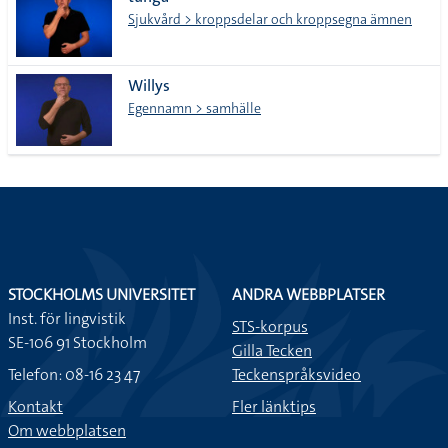
lista
Sjukvård > kroppsdelar och kroppsegna ämnen
Willys
Egennamn > samhälle
STOCKHOLMS UNIVERSITET
ANDRA WEBBPLATSER
Inst. för lingvistik
STS-korpus
SE-106 91 Stockholm
Gilla Tecken
Telefon: 08-16 23 47
Teckenspråksvideo
Kontakt
Fler länktips
Om webbplatsen