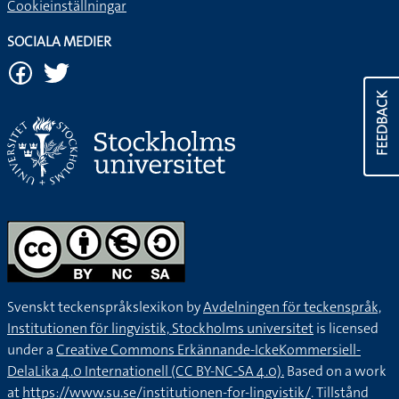
Cookieinställningar
SOCIALA MEDIER
FEEDBACK
Svenskt teckenspråkslexikon by
Avdelningen för teckenspråk,
Institutionen för lingvistik, Stockholms universitet
is licensed
under a
Creative Commons Erkännande-IckeKommersiell-
DelaLika 4.0 Internationell (CC BY-NC-SA 4.0).
Based on a work
at
https://www.su.se/institutionen-for-lingvistik/
. Tillstånd