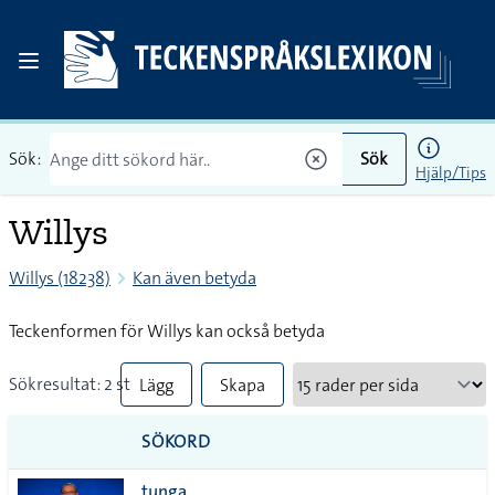
Sök:
Sök
Hjälp/Tips
Willys
Willys (18238)
Kan även betyda
Teckenformen för Willys kan också betyda
Sökresultat: 2 st
Lägg
Skapa
till
PDF
SÖKORD
alla i
tunga