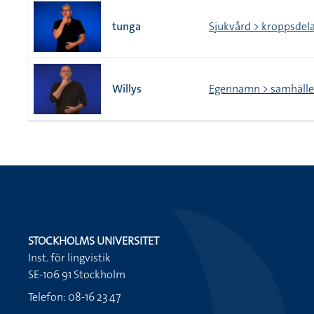
tunga
Sjukvård > kroppsdel
Willys
Egennamn > samhälle
STOCKHOLMS UNIVERSITET
Inst. för lingvistik
SE-106 91 Stockholm
Telefon: 08-16 23 47