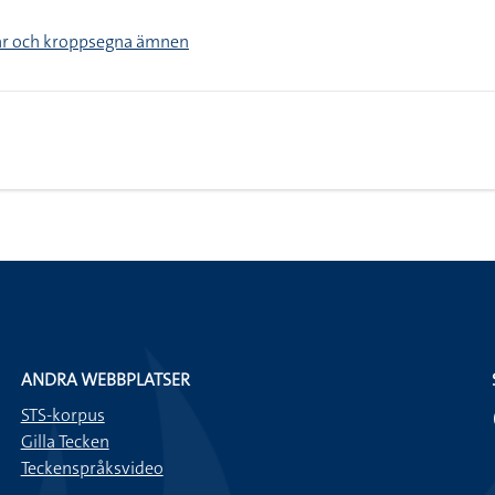
ar och kroppsegna ämnen
ANDRA WEBBPLATSER
STS-korpus
Gilla Tecken
Teckenspråksvideo